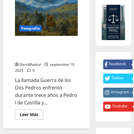
Fotografía
La Guerra de los Dos Pedros:
Castilla contra Aragón (1356-
1369)
DarioMadrid
septiembre 19,
Facebook
2025
0
Twitter
La llamada Guerra de los
Dos Pedros enfrentó
Instagram
durante trece años a Pedro
I de Castilla y...
Youtube
Leer
Leer Más
más
acerca
de
La