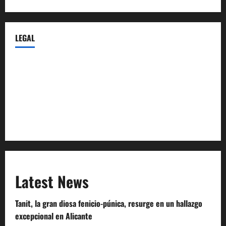
LEGAL
Privacy Policy
Terms of Service
Extra Crunch Terms
Code of Conduct
Latest News
Tanit, la gran diosa fenicio-púnica, resurge en un hallazgo
excepcional en Alicante