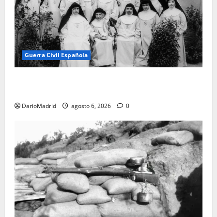
Guerra Civil Española
Las otras fusiladas de La Almudena: la matanza
olvidada de las 23 monjas Adoratrices
DarioMadrid
agosto 6, 2026
0