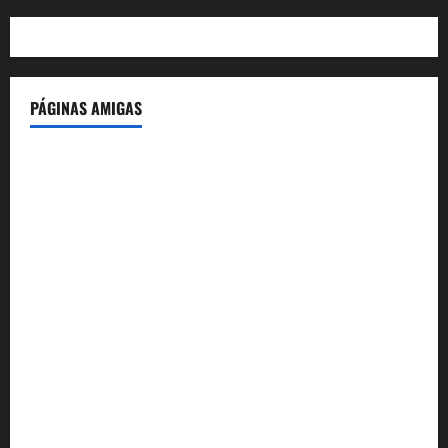
PÁGINAS AMIGAS
IdeasyLetras.com
El Reto Histórico
DarioMadrid.com
LaGuerraCivil.es
HistoriasyEscritos.com
España al Día
Despidos-Laborales.com
Castellana-Abogados.com