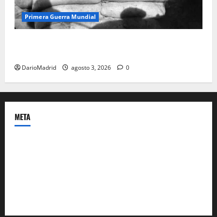
Primera Guerra Mundial
Fusiles de goteo (drip rifles): el truco de dos latas
de agua que engañó a al ejército turco
DarioMadrid
agosto 3, 2026
0
META
Acceder
Feed de entradas
Feed de comentarios
WordPress.org