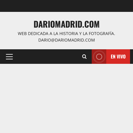
Saltar
al
contenido
DARIOMADRID.COM
WEB DEDICADA A LA HISTORIA Y LA FOTOGRAFÍA.
DARIO@DARIOMADRID.COM
EN VIVO
Menú
principal