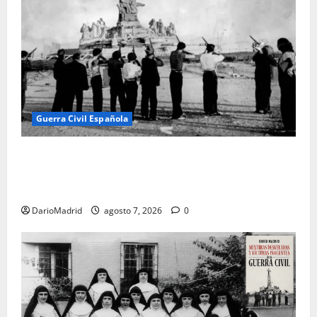
Guerra Civil Española
El día que «fusilaron» al Sagrado Corazón de Jesús:
la destrucción del monumento del Cerro de los
Ángeles
DarioMadrid
agosto 7, 2026
0