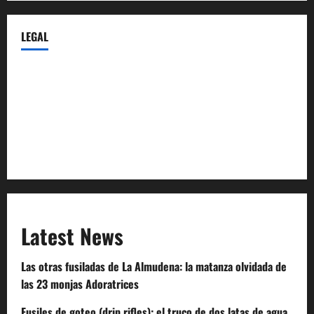
LEGAL
Privacy Policy
Terms of Service
Extra Crunch Terms
Code of Conduct
Latest News
Las otras fusiladas de La Almudena: la matanza olvidada de
las 23 monjas Adoratrices
Fusiles de goteo (drip rifles): el truco de dos latas de agua