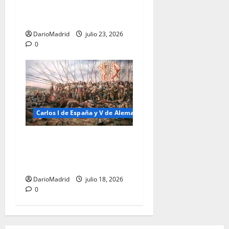
de las tropas españolas en
Italia
DarioMadrid
julio 23, 2026
0
Carlos I de España y V de Alemania
Los orígenes de los Tercios
Españoles, el arma de los
Austrias
DarioMadrid
julio 18, 2026
0