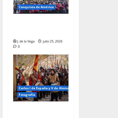
Conquista de América
Santiago Matamoros en las
crónicas de Indias: mito,
guerra y sincretismo
J. de la Vega
julio 25, 2026
0
Carlos I de España y V de Alemania
Fotografía
El Tercio Viejo de
Lombardía: la más veterana