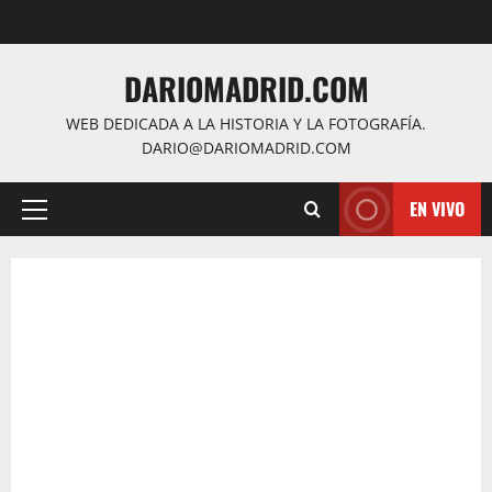
Saltar
al
contenido
DARIOMADRID.COM
WEB DEDICADA A LA HISTORIA Y LA FOTOGRAFÍA.
DARIO@DARIOMADRID.COM
EN VIVO
Menú
principal