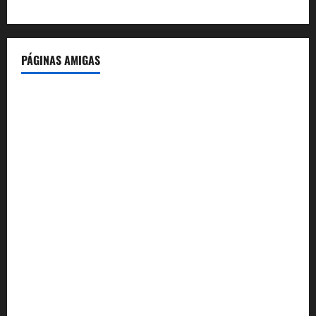
PÁGINAS AMIGAS
IdeasyLetras.com
El Reto Histórico
DarioMadrid.com
LaGuerraCivil.es
HistoriasyEscritos.com
España al Día
Despidos-Laborales.com
Castellana-Abogados.com