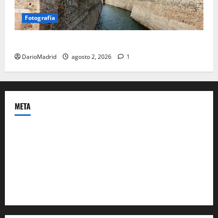
Fotografía
Ceuta romana: cuatro siglos bajo el águila de Roma
DarioMadrid
agosto 2, 2026
1
META
Acceder
Feed de entradas
Feed de comentarios
WordPress.org