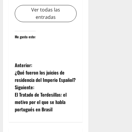
Ver todas las
entradas
Me gusta esto:
N
Anterior:
¿Qué fueron los juicios de
a
residencia del Imperio Español?
Siguiente:
v
El Tratado de Tordesillas: el
e
motivo por el que se habla
portugués en Brasil
g
a