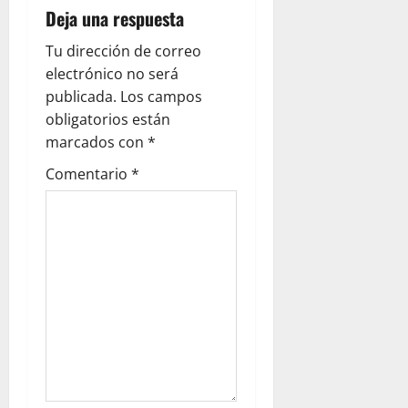
Deja una respuesta
c
Tu dirección de correo
i
electrónico no será
ó
publicada.
Los campos
obligatorios están
n
marcados con
*
d
Comentario
*
e
e
n
t
r