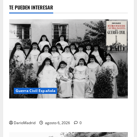
TE PUEDEN INTERESAR
Guerra Civil Española
Las otras fusiladas de La Almudena: la matanza
olvidada de las 23 monjas Adoratrices
DarioMadrid
agosto 6, 2026
0