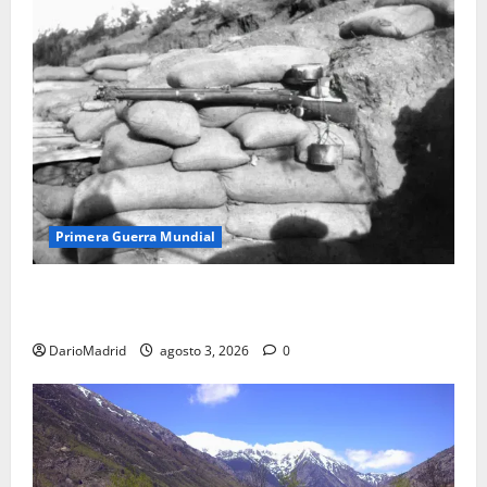
Primera Guerra Mundial
Fusiles de goteo (drip rifles): el truco de dos latas
de agua que engañó a al ejército turco
DarioMadrid
agosto 3, 2026
0