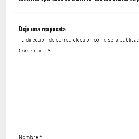
e
g
Deja una respuesta
a
Tu dirección de correo electrónico no será publicad
c
Comentario
*
i
ó
n
d
e
e
Nombre
*