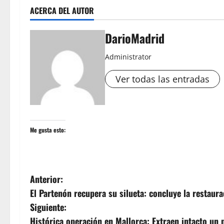
ACERCA DEL AUTOR
DarioMadrid
Administrator
Ver todas las entradas
Me gusta esto:
N
Anterior:
El Partenón recupera su silueta: concluye la restaura
a
Siguiente:
v
Histórica operación en Mallorca: Extraen intacto un 