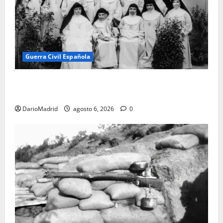
Guerra Civil Española
Las otras fusiladas de La Almudena: la matanza
olvidada de las 23 monjas Adoratrices
DarioMadrid
agosto 6, 2026
0