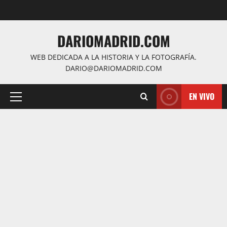
Saltar
al
contenido
DARIOMADRID.COM
WEB DEDICADA A LA HISTORIA Y LA FOTOGRAFÍA.
DARIO@DARIOMADRID.COM
EN VIVO
Menú
principal