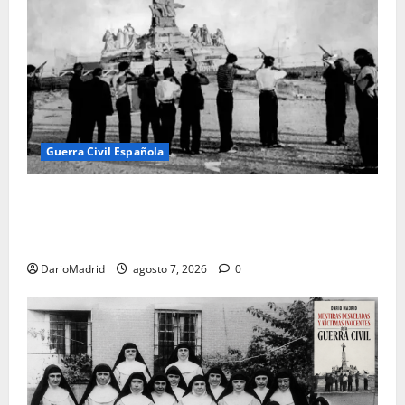
Guerra Civil Española
El día que «fusilaron» al Sagrado Corazón de Jesús:
la destrucción del monumento del Cerro de los
Ángeles
DarioMadrid
agosto 7, 2026
0