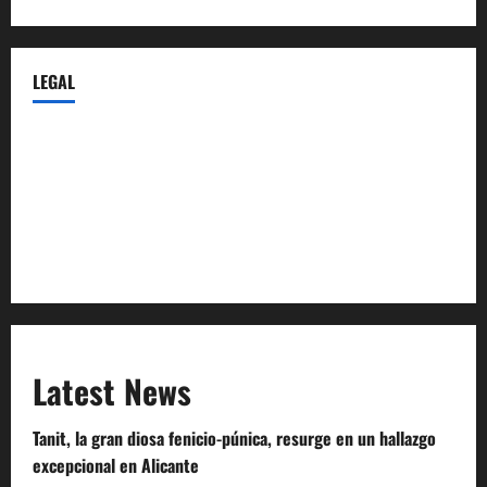
LEGAL
Privacy Policy
Terms of Service
Extra Crunch Terms
Code of Conduct
Latest News
Tanit, la gran diosa fenicio-púnica, resurge en un hallazgo
excepcional en Alicante