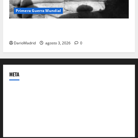
Primera Guerra Mundial
Fusiles de goteo (drip rifles): el truco de dos latas
de agua que engañó a al ejército turco
DarioMadrid
agosto 3, 2026
0
META
Acceder
Feed de entradas
Feed de comentarios
WordPress.org