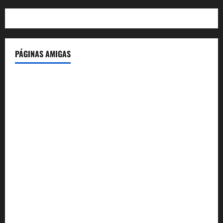
PÁGINAS AMIGAS
IdeasyLetras.com
El Reto Histórico
DarioMadrid.com
LaGuerraCivil.es
HistoriasyEscritos.com
España al Día
Despidos-Laborales.com
Castellana-Abogados.com