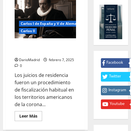
Carlos I de España y V de Alemania
Carlos II
¿Qué fueron los juicios de
residencia del Imperio Español?
DarioMadrid
febrero 7, 2025
Facebook
0
Los juicios de residencia
Twitter
fueron un procedimiento
de fiscalización habitual en
Instagram
los territorios americanos
de la corona...
Youtube
Leer
Leer Más
más
acerca
de